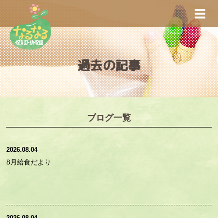
S
TOGG
k
i
p
t
過去の記事
o
m
a
i
n
ブログ一覧
c
o
2026.08.04
n
8月給食だより
t
e
n
t
2026.08.04