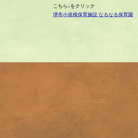
こちら↓をクリック
堺市小規模保育施設 なるなる保育園
投
稿
ナ
ビ
ゲ
ー
シ
ョ