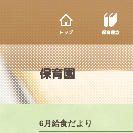
S
k
i
p
トップ
保育理念
t
o
m
a
i
保育園
n
c
o
n
t
e
6月給食だより
n
t