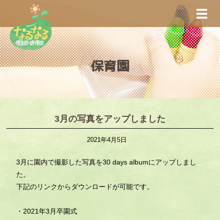
S
TOGG
k
i
p
t
保育園
o
m
a
i
n
3月の写真をアップしました
c
2021年4月5日
o
n
3月に園内で撮影した写真を30 days albumにアップしまし
t
た。
e
下記のリンクからダウンロードが可能です。
n
t
・2021年3月卒園式