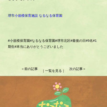
堺市小規模保育施設 なるなる保育園
#小規模保育園
#なるなる保育園
#堺市北区
#最後の日
#9名
#1
期生
#本当にありがとうございました
投
＜前の記事
次の記事＞
｜一覧を見る｜
稿
ナ
ビ
ゲ