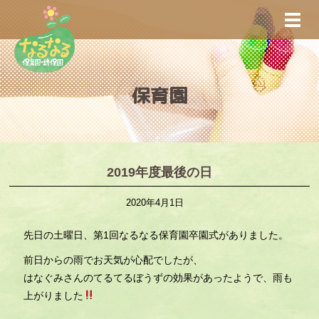
S
TOGG
k
i
p
t
保育園
o
m
a
i
n
2019年度最後の日
c
2020年4月1日
o
n
先日の土曜日、第1回なるなる保育園卒園式がありました。
t
e
前日からの雨でお天気が心配でしたが、
n
はなぐみさんのてるてるぼうずの効果があったようで、雨も
t
上がりました