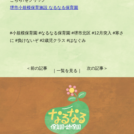
こちら↓をクリック
堺市小規模保育施設 なるなる保育園
#小規模保育園
#なるなる保育園
#堺市北区
#12月突入
#寒さ
に
#負けないぞ
#2歳児クラス
#はなぐみ
投
＜前の記事
次の記事＞
｜一覧を見る｜
稿
ナ
ビ
ゲ
ー