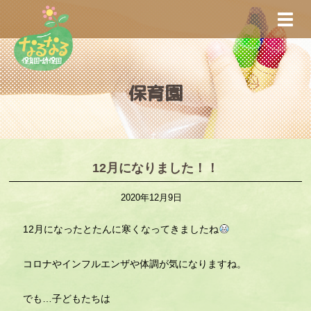
S
TOGG
k
i
p
t
保育園
o
m
a
i
n
12月になりました！！
c
2020年12月9日
o
n
12月になったとたんに寒くなってきましたね
t
e
コロナやインフルエンザや体調が気になりますね。
n
t
でも…子どもたちは