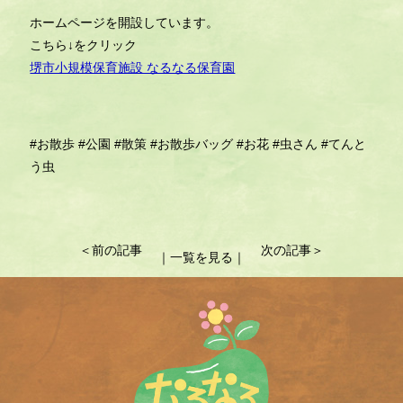
ホームページを開設しています。
こちら↓をクリック
堺市小規模保育施設 なるなる保育園
#お散歩
#公園
#散策
#お散歩バッグ
#お花
#虫さん
#てんと
う虫
投
＜前の記事
次の記事＞
｜一覧を見る｜
稿
ナ
ビ
ゲ