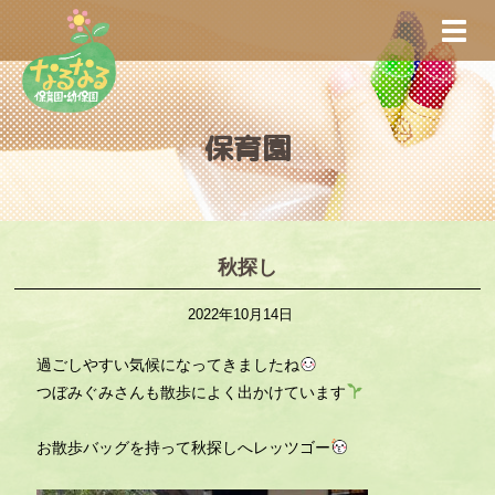
S
TOGG
k
i
p
t
保育園
o
m
a
i
n
秋探し
c
2022年10月14日
o
n
過ごしやすい気候になってきましたね
t
つぼみぐみさんも散歩によく出かけています
e
n
お散歩バッグを持って秋探しへレッツゴー
t