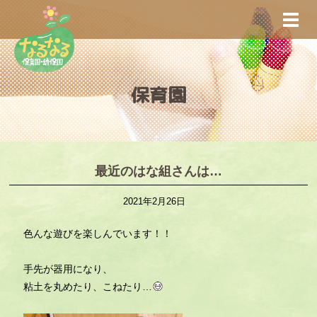
S
TOGG
k
i
p
t
保育園
o
m
a
i
n
最近のはな組さんは…
c
2021年2月26日
o
n
色んな遊びを楽しんでいます！！
t
e
手先が器用になり、
n
粘土を丸めたり、こねたり…
t