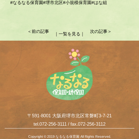
#なるなる保育園
#堺市北区
#小規模保育園
#はな組
投
＜前の記事
次の記事＞
｜一覧を見る｜
稿
ナ
ビ
ゲ
ー
シ
ョ
〒591-8001 大阪府堺市北区常磐町3-7-21
ン
tel.072-256-3111 / fax.072-256-3112
Copyright © 2019 なるなる保育園 All Rights Reserved.