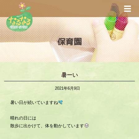
S
TOGG
k
i
p
t
保育園
o
m
a
i
n
暑ーい
c
2021年6月9日
o
n
暑い日が続いていますね
t
e
晴れの日には
n
散歩に出かけて、体を動かしています
t