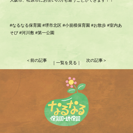
大阪市、松原市にお住いの方も通うことができます！！
#なるなる保育園
#堺市北区
#小規模保育園
#お散歩
#室内あ
そび
#河川敷
#第一公園
投
＜前の記事
次の記事＞
｜一覧を見る｜
稿
ナ
ビ
ゲ
ー
シ