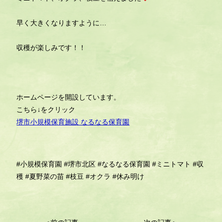
早く大きくなりますように…
収穫が楽しみです！！
ホームページを開設しています。
こちら↓をクリック
堺市小規模保育施設 なるなる保育園
#小規模保育園
#堺市北区
#なるなる保育園
#ミニトマト
#収
穫
#夏野菜の苗
#枝豆
#オクラ
#休み明け
投