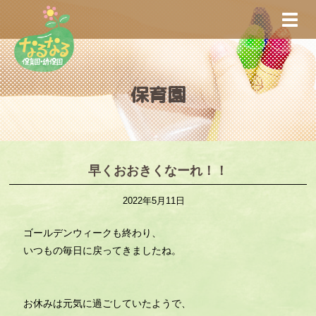
S
TOGG
k
i
p
t
保育園
o
m
a
i
n
早くおおきくなーれ！！
c
2022年5月11日
o
n
ゴールデンウィークも終わり、
t
いつもの毎日に戻ってきましたね。
e
n
t
お休みは元気に過ごしていたようで、