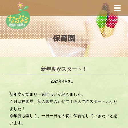
S
TOGG
k
i
p
t
保育園
o
m
a
i
n
新年度がスタート！
c
2024年4月9日
o
n
新年度が始まり一週間ほどが経ちました。
t
４月は在園児、新入園児合わせて１９人でのスタートとなり
e
ました！
n
今年度も楽しく、一日一日を大切に保育をしていきたいと思
t
います。