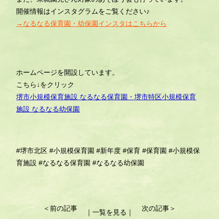
開催情報はインスタグラムをご覧ください♪
→なるなる保育園・幼保園インスタはこちらから
ホームページを開設しています。
こちら↓をクリック
堺市小規模保育施設 なるなる保育園・堺市特区小規模保育
施設 なるなる幼保園
#堺市北区
#小規模保育園
#新年度
#保育
#保育園
#小規模保
育施設
#なるなる保育園
#なるなる幼保園
投
＜前の記事
次の記事＞
｜一覧を見る｜