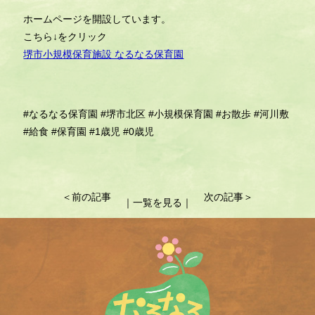
ホームページを開設しています。
こちら↓をクリック
堺市小規模保育施設 なるなる保育園
#なるなる保育園
#堺市北区
#小規模保育園
#お散歩
#河川敷
#給食
#保育園
#1歳児
#0歳児
投
＜前の記事
次の記事＞
｜一覧を見る｜
稿
ナ
ビ
ゲ