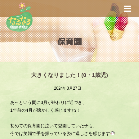
S
TOGG
k
i
p
t
保育園
o
m
a
i
n
大きくなりました！(0・1歳児)
c
2024年3月27日
o
n
あっという間に3月が終わりに近づき、
t
1年前の4月が懐かしく感じますね！
e
n
初めての保育園に泣いて登園していた子も、
t
今では笑顔で手を振っている姿に逞しさを感じます