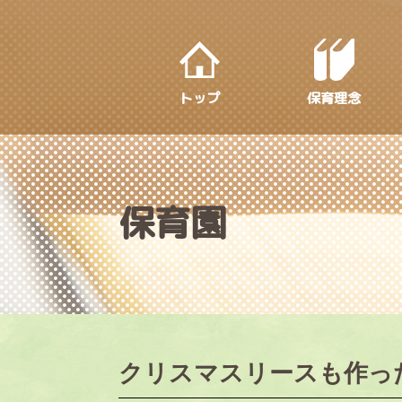
S
k
i
p
トップ
保育理念
t
o
m
a
i
保育園
n
c
o
n
t
e
クリスマスリースも作っ
n
t