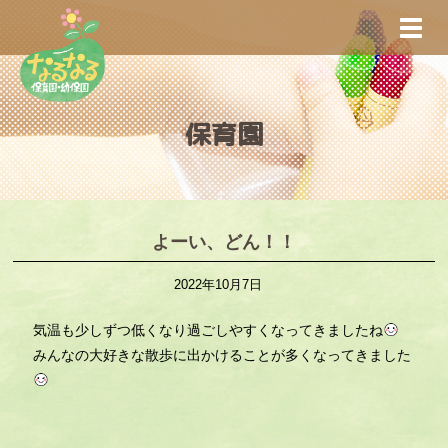
S
TOGG
k
i
p
t
保育園
o
m
a
i
n
よーい、どん！！
c
2022年10月7日
o
n
気温も少しずつ低くなり過ごしやすくなってきましたね
t
みんなの大好きな散歩に出かけることが多くなってきました
e
n
t