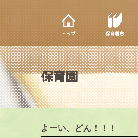
S
k
i
p
トップ
保育理念
t
o
m
a
i
保育園
n
c
o
n
t
e
よーい、どん！！！
n
t