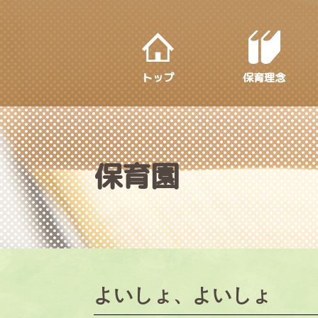
S
k
i
p
トップ
保育理念
t
o
m
a
i
保育園
n
c
o
n
t
e
よいしょ、よいしょ
n
t