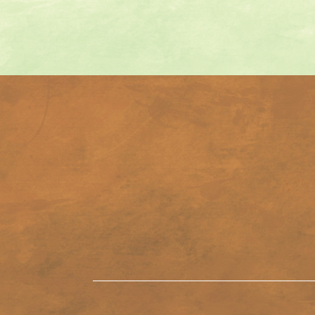
投
稿
ナ
ビ
ゲ
ー
シ
ョ
ン