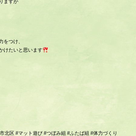
りますが
力をつけ、
かけたいと思います
堺市北区
#マット遊び
#つぼみ組
#ふたば組
#体力づくり