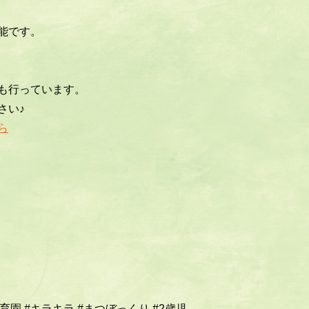
能です。
も行っています。
さい♪
ら
保育園
#キラキラ
#まつぼっくり
#2歳児