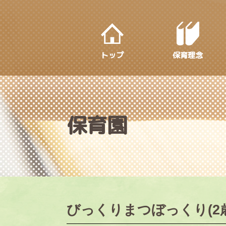
S
k
i
p
トップ
保育理念
t
o
m
a
i
保育園
n
c
o
n
t
e
びっくりまつぼっくり(2
n
t