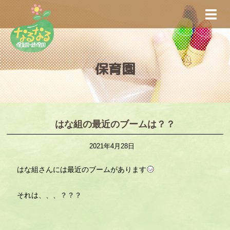
S
TOGG
k
i
p
t
保育園
o
m
a
i
n
はな組の最近のブームは？？
c
2021年4月28日
o
n
はな組さんには最近のブームがあります
t
e
それは、、、？？？
n
t