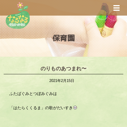
S
TOGG
k
i
p
t
保育園
o
m
a
i
n
のりものあつまれ〜
c
2021年2月15日
o
n
ふたばぐみとつぼみぐみは
t
e
「はたらくくるま」の歌がだいすき
n
t