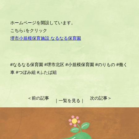
ホームページを開設しています。
こちら↓をクリック
堺市小規模保育施設 なるなる保育園
#なるなる保育園
#堺市北区
#小規模保育園
#のりもの
#働く
車
#つぼみ組
#ふたば組
投
＜前の記事
次の記事＞
｜一覧を見る｜
稿
ナ
ビ