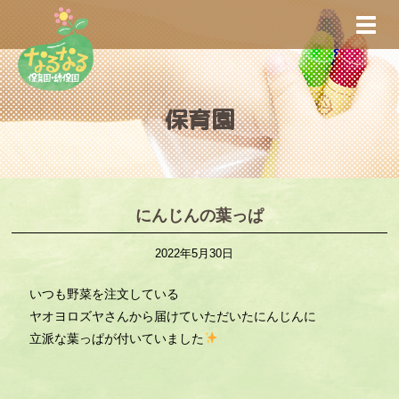
S
TOGG
k
i
p
t
保育園
o
m
a
i
n
にんじんの葉っぱ
c
2022年5月30日
o
n
いつも野菜を注文している
t
ヤオヨロズヤさんから届けていただいたにんじんに
e
立派な葉っぱが付いていました
n
t