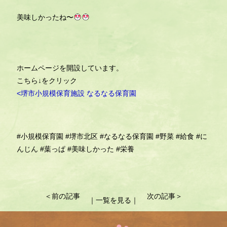
美味しかったね〜
ホームページを開設しています。
こちら↓をクリック
<堺市小規模保育施設 なるなる保育園
#小規模保育園
#堺市北区
#なるなる保育園
#野菜
#給食
#に
んじん
#葉っぱ
#美味しかった
#栄養
投
＜前の記事
次の記事＞
｜一覧を見る｜
稿