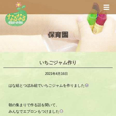
S
TOGG
k
i
p
t
保育園
o
m
a
i
n
いちごジャム作り
c
2021年4月16日
o
n
はな組とつぼみ組でいちごジャムを作りました
t
e
n
朝の集まりで作る話を聞いて、
t
みんなでエプロンもつけました