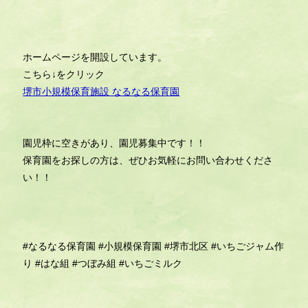
ホームページを開設しています。
こちら↓をクリック
堺市小規模保育施設 なるなる保育園
園児枠に空きがあり、園児募集中です！！
保育園をお探しの方は、ぜひお気軽にお問い合わせくださ
い！！
#なるなる保育園
#小規模保育園
#堺市北区
#いちごジャム作
り
#はな組
#つぼみ組
#いちごミルク