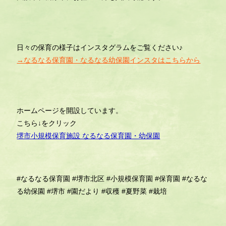
日々の保育の様子はインスタグラムをご覧ください♪
→なるなる保育園・なるなる幼保園インスタはこちらから
ホームページを開設しています。
こちら↓をクリック
堺市小規模保育施設 なるなる保育園・幼保園
#なるなる保育園
#堺市北区
#小規模保育園
#保育園
#なるな
る幼保園
#堺市
#園だより
#収穫
#夏野菜
#栽培