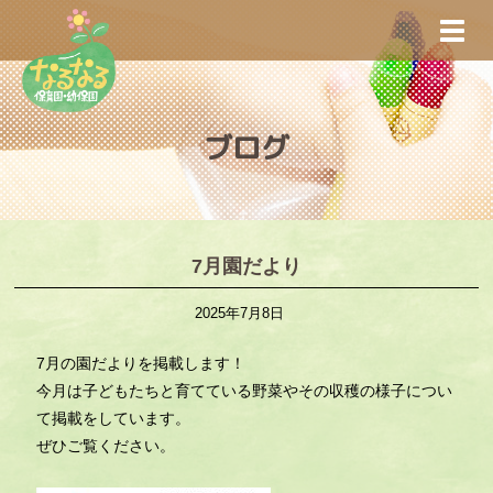
S
TOGG
k
i
p
t
ブログ
o
m
a
i
n
7月園だより
c
2025年7月8日
o
n
7月の園だよりを掲載します！
t
今月は子どもたちと育てている野菜やその収穫の様子につい
e
て掲載をしています。
n
ぜひご覧ください。
t