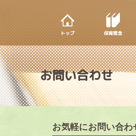
S
k
i
p
トップ
保育理念
t
o
m
a
i
お問い合わせ
n
c
o
n
t
e
お気軽にお問い合わ
n
t