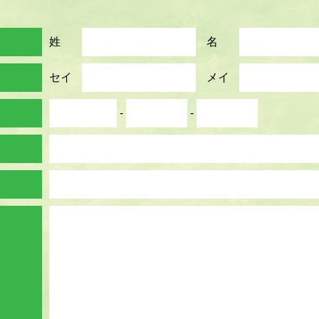
姓
名
セイ
メイ
-
-