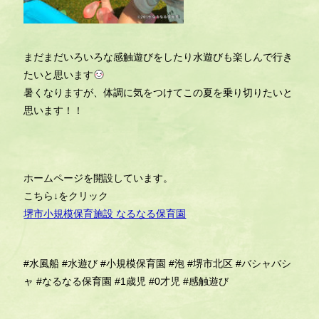
まだまだいろいろな感触遊びをしたり水遊びも楽しんで行き
たいと思います
暑くなりますが、体調に気をつけてこの夏を乗り切りたいと
思います！！
ホームページを開設しています。
こちら↓をクリック
堺市小規模保育施設 なるなる保育園
#水風船
#水遊び
#小規模保育園
#泡
#堺市北区
#バシャバシ
ャ
#なるなる保育園
#1歳児
#0才児
#感触遊び