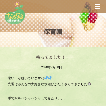
S
TOGG
k
i
p
t
保育園
o
m
a
i
n
待ってました！！
c
2020年7月30日
o
n
暑い日が続いていますね
t
先週はみんなの大好きな水遊びがたくさんできました
e
n
t
手で水をバシャバシャしてみたり、、、