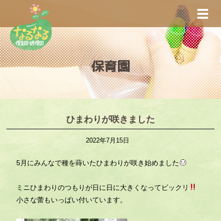
S
TOGG
k
i
p
t
保育園
o
m
a
i
n
ひまわりが咲きました
c
2022年7月15日
o
n
5月にみんなで種を蒔いたひまわりが咲き始めました
t
e
ミニひまわりのつもりが日に日に大きくなってビックリ
n
小さな蕾もいっぱい付いています。
t