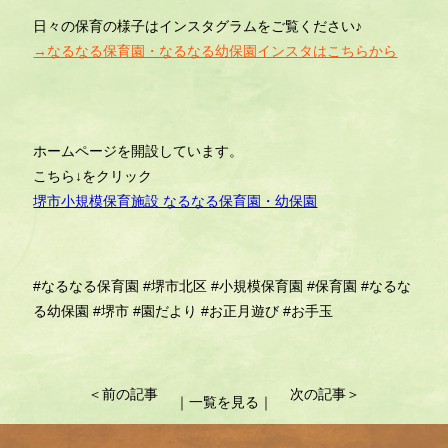
日々の保育の様子はインスタグラムをご覧ください♪
→なるなる保育園・なるなる幼保園インスタはこちらから
ホームページを開設しています。
こちら↓をクリック
堺市小規模保育施設 なるなる保育園・幼保園
#なるなる保育園
#堺市北区
#小規模保育園
#保育園
#なるな
る幼保園
#堺市
#園だより
#お正月遊び
#お手玉
投
＜前の記事
次の記事＞
｜一覧を見る｜
稿