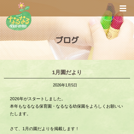
S
TOGG
k
i
p
t
ブログ
o
m
a
i
n
1月園だより
c
2026年1月5日
o
n
2026年がスタートしました。
t
本年もなるなる保育園・なるなる幼保園をよろしくお願いい
e
たします。
n
t
さて、1月の園だよりを掲載します！